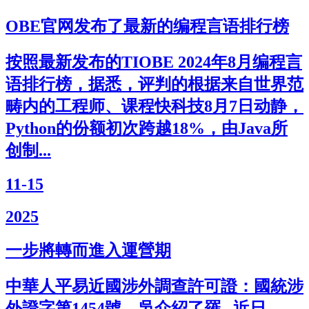
OBE官网发布了最新的编程言语排行榜
按照最新发布的TIOBE 2024年8月编程言
语排行榜，据悉，评判的根据来自世界范
畴内的工程师、课程快科技8月7日动静，
Python的份额初次跨越18%，由Java所
创制...
11-15
2025
一步將轉而進入運營期
中華人平易近國涉外調查許可證：國統涉
外證字第1454號。吳介紹了羅...近日，